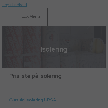
Hop til indhold
Menu
Isolering
Prisliste på isolering
Glasuld isolering URSA