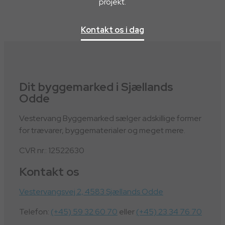
projekt.
Kontakt os i dag
Dit byggemarked i Sjællands
Odde
Vestervang Byggemarked sælger adskillige former
for trævarer, byggematerialer og meget mere.
CVR nr.: 12522630
Kontakt os
Vestervangsvej 2, 4583 Sjællands Odde
Telefon:
(+45) 59 32 60 70
eller
(+45) 23 34 76 70