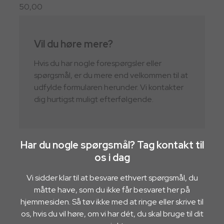
50,00
Vil du høre mere?
Hvis du har nogle forespørgsler eller
spørgsmål, er du mere end velkommen til at
udfylde formularen herunder. Vi kontakter
dig hurtigst muligt efterfølgende.
Har du nogle spørgsmål? Tag kontakt til
os i dag
Vi sidder klar til at besvare ethvert spørgsmål, du
måtte have, som du ikke får besvaret her på
hjemmesiden. Så tøv ikke med at ringe eller skrive til
os, hvis du vil høre, om vi har dét, du skal bruge til dit